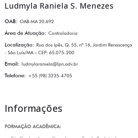
Ludmyla Raniela S. Menezes
OAB:
OAB-MA 20.692
Área de Atuação:
Controladoria
Localização:
Rua dos Ipês, Q. 55, nº 16, Jardim Renascença
- São Luís/MA – CEP: 65.075-200
Email:
ludmylaraniela@lpn.adv.br
Telefone:
+55 (98) 3235-4705
R
E
V
Informações
I
E
W
FORMAÇÃO ACADÊMICA:
L
U