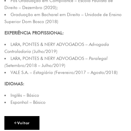
Pós Graduação em Compliance – Escola Paulista de
D
Direito – Dezembro (2020);
M
Y
Graduação em Bacharel em Direito – Unidade de Ensino
L
Superior Dom Bosco (2018)
A
R
EXPERIÊNCIA PROFISSIONAL:
A
N
LARA, PONTES & NERY ADVOGADOS –
Advogada
I
Controladoria (
Julho/2019)
E
LARA, PONTES & NERY ADVOGADOS –
Paralegal
L
(
Setembro/2018 – Julho/2019)
A
S
VALE S.A. –
Estagiária (
Fevereiro/2017 – Agosto/2018)
.
M
IDIOMAS:
E
Inglês – Básico
N
E
Espanhol – Básico
Z
E
S
Voltar