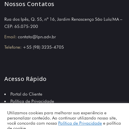
Nossos Contatos
Rua dos Ipês, Q. 55, nº 16, Jardim Renascença São Luís/MA –
CEP: 65.075-200
Email:
contato@lpn.adv.br
Telefone:
+55 (98) 3235-4705
Acesso Rápido
Portal do Cliente
Política de Privacidade
Política de Qualidade
Utilizamos cookies para melhorar sua experiência e
personalizar conteúdo. Ao continuar utilizando nosso site,
você concorda com nossa
Política de Privacidade
e política
de cookie.