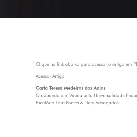
Clique no link abaixo para acessar o artigo em P
Acessar Artigo
Carla Teresa Medeiros dos Anjos
Graduanda em Direito pela Universalidade Fede
Escritório Lara Pontes & Nery Advogados.