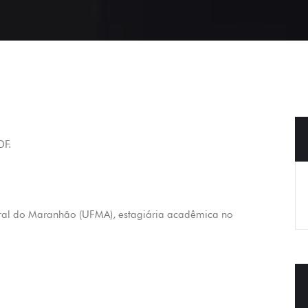
DF.
ral do Maranhão (UFMA), estagiária acadêmica no